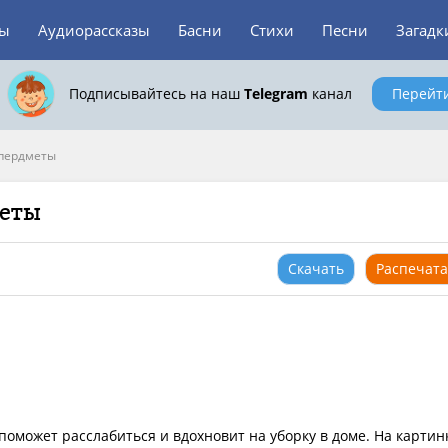
зы
Аудиорассказы
Басни
Стихи
Песни
Загадк
Подписывайтесь на наш
Telegram
канал
Перейт
пердметы
меты
Скачать
Распечата
оможет расслабиться и вдохновит на уборку в доме. На картин