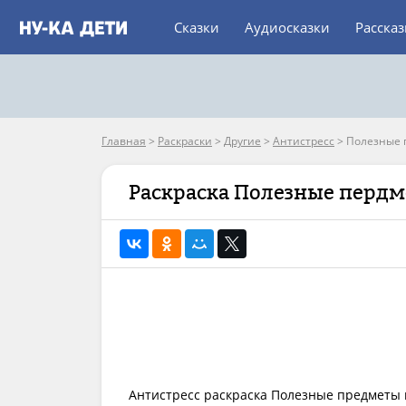
Сказки
Аудиосказки
Расска
Главная
>
Раскраски
>
Другие
>
Антистресс
>
Полезные 
Раскраска Полезные перд
Антистресс раскраска Полезные предметы п