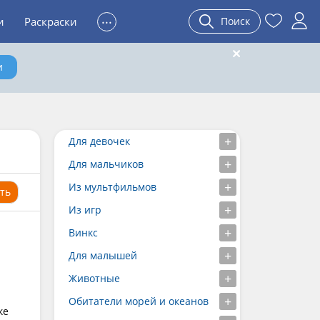
...
и
Раскраски
Поиск
и
Для девочек
Для мальчиков
Из мультфильмов
ть
Из игр
Винкс
Для малышей
Животные
Обитатели морей и океанов
ке