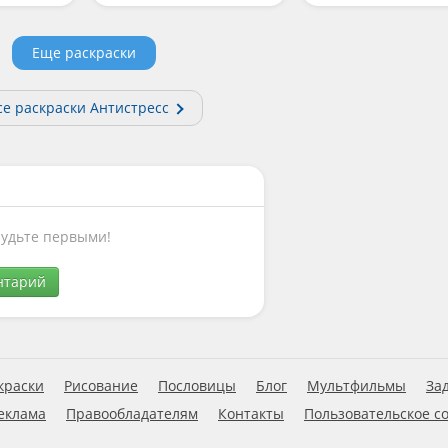
Еще раскраски
се раскраски Антистресс
Будьте первыми!
нтарий
краски
Рисование
Пословицы
Блог
Мультфильмы
За
еклама
Правообладателям
Контакты
Пользовательское с