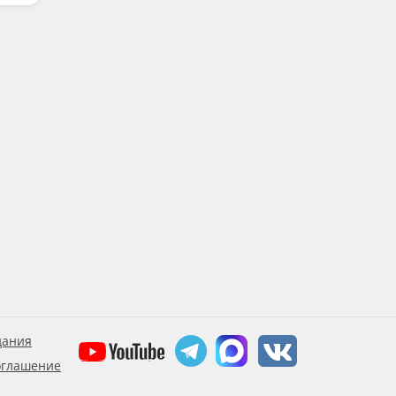
дания
оглашение