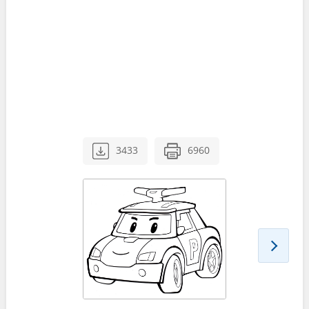
3433
6960