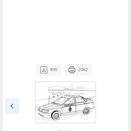
895
2062