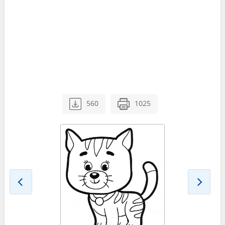
560
1025