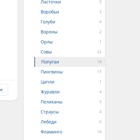
Ласточки
Воробьи
Голуби
Вороны
Орлы
Совы
Попугаи
Пингвины
Цапли
ое
Журавли
Пеликаны
Страусы
Лебеди
Фламинго