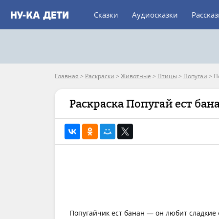
Сказки
Аудиосказки
Расска
Главная
>
Раскраски
>
Животные
>
Птицы
>
Попугаи
>
П
Раскраска Попугай ест бан
Попугайчик ест банан — он любит сладкие 