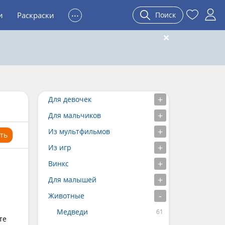
...
и
Раскраски
Поиск
Для девочек
Для мальчиков
Из мультфильмов
ть
Из игр
Винкс
Для малышей
Животные
Медведи
те