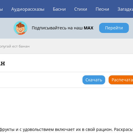
зы
Аудиорассказы
Басни
Стихи
Песни
Загадк
Подписывайтесь на наш
MAX
Перейти
опугай ест банан
ан
Скачать
Распечата
фрукты и с удовольствием включает их в свой рацион. Раскрась