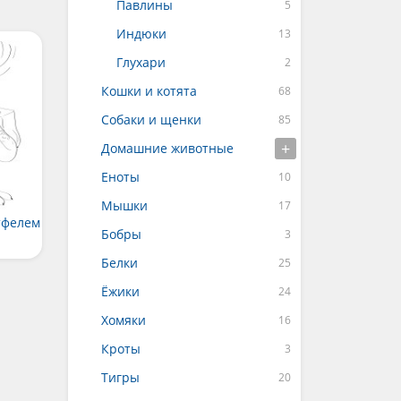
Павлины
Индюки
Глухари
Кошки и котята
Собаки и щенки
Домашние животные
Еноты
Мышки
тфелем
Бобры
Белки
Ёжики
Хомяки
Кроты
Тигры