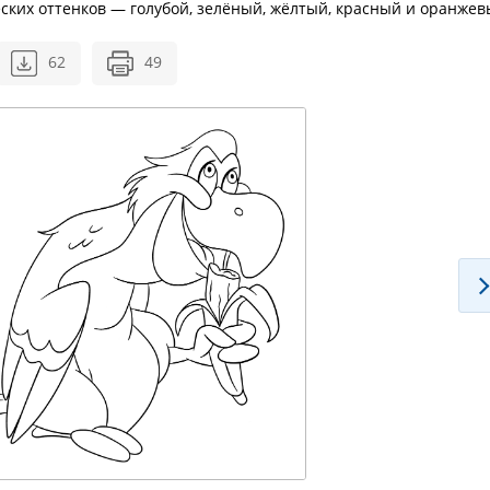
ких оттенков — голубой, зелёный, жёлтый, красный и оранжев
62
49