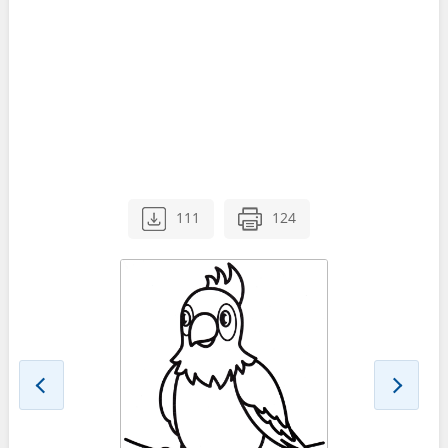
111
124