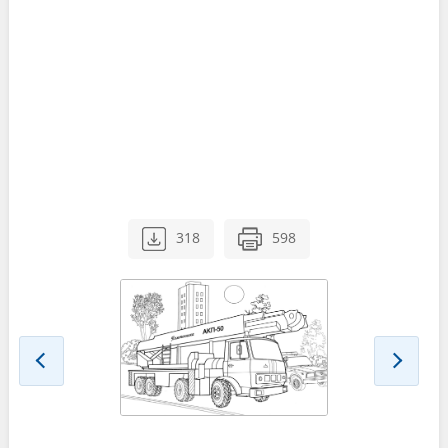
318
598