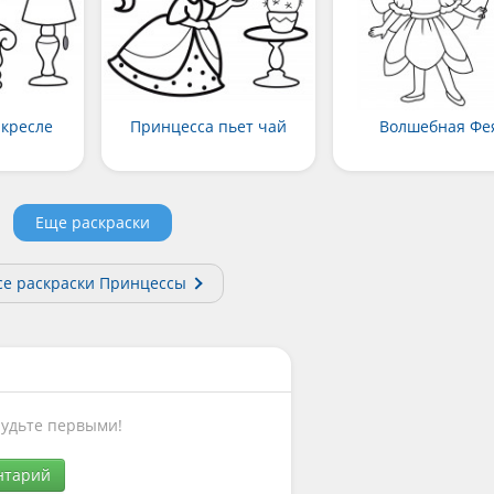
 кресле
Принцесса пьет чай
Волшебная Фе
Еще раскраски
се раскраски Принцессы
Будьте первыми!
нтарий