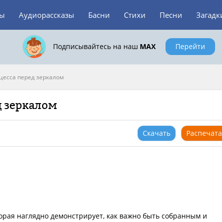
зы
Аудиорассказы
Басни
Стихи
Песни
Загадк
Подписывайтесь на наш
MAX
Перейти
есса перед зеркалом
д зеркалом
Скачать
Распечата
торая наглядно демонстрирует, как важно быть собранным и