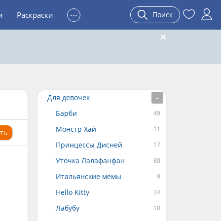
...
и
Раскраски
Поиск
Для девочек
Барби
Монстр Хай
ть
Принцессы Дисней
Уточка Лалафанфан
Итальянские мемы
Hello Kitty
Лабубу