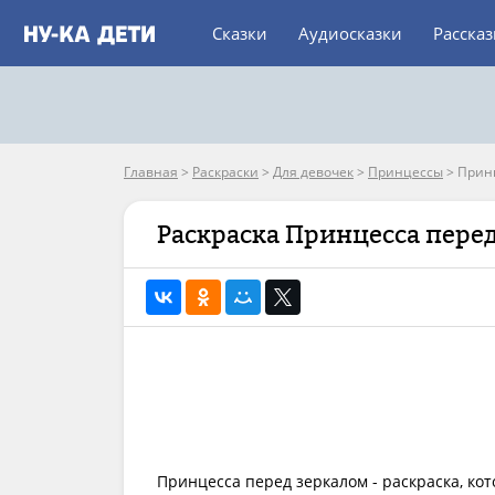
Сказки
Аудиосказки
Расска
Главная
>
Раскраски
>
Для девочек
>
Принцессы
>
Принц
Раскраска Принцесса пере
Принцесса перед зеркалом - раскраска, ко