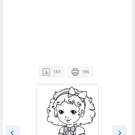
183
186