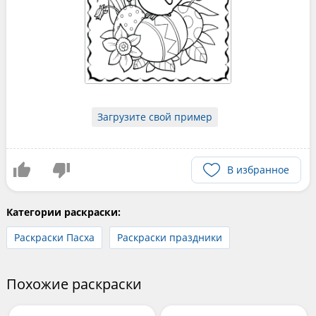
Загрузите свой пример
В избранное
Категории раскраски:
Раскраски Пасха
Раскраски праздники
Похожие раскраски