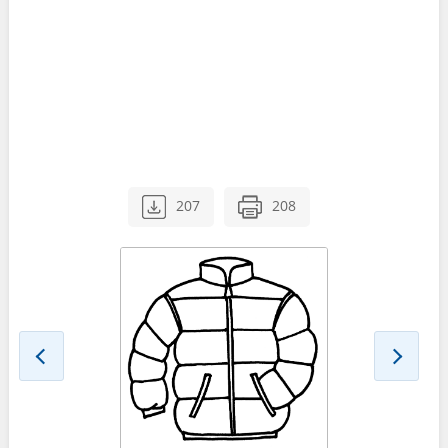
207
208