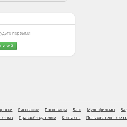
Будьте первыми!
нтарий
краски
Рисование
Пословицы
Блог
Мультфильмы
За
еклама
Правообладателям
Контакты
Пользовательское с