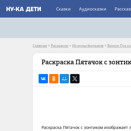
Сказки
Аудиосказки
Расска
Главная
>
Раскраски
>
Из мультфильмов
>
Винни Пух с
Раскраска Пятачок с зонти
Раскраска Пятачок с зонтиком изображает 