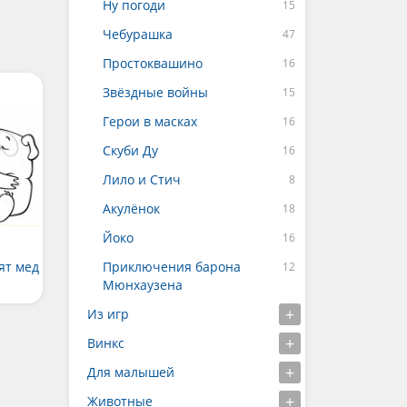
Ну погоди
Чебурашка
Простоквашино
Звёздные войны
Герои в масках
Скуби Ду
Лило и Стич
Акулёнок
Йоко
ят мед
Приключения барона
Мюнхаузена
Из игр
Винкс
Для малышей
Животные