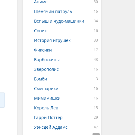
Аниме
Щенячий патруль
Вспыш и чудо-машинки
Соник
История игрушек
Фиксики
Барбоскины
Зверополис
Бэмби
Смешарики
Мимимишки
Король Лев
Гарри Поттер
Уэнсдей Аддамс