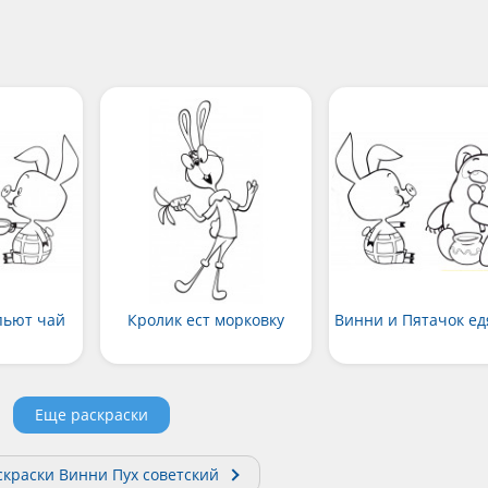
пьют чай
Кролик ест морковку
Винни и Пятачок ед
Еще раскраски
скраски Винни Пух советский