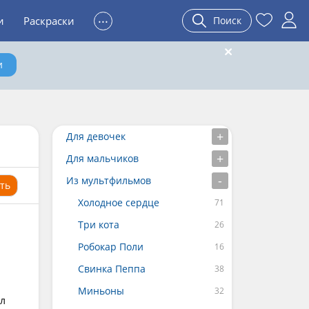
...
и
Раскраски
Поиск
и
Для девочек
Для мальчиков
Из мультфильмов
ть
Холодное сердце
Три кота
Робокар Поли
Свинка Пеппа
Миньоны
ял