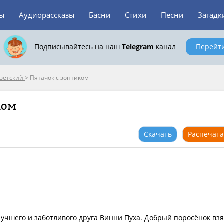
зы
Аудиорассказы
Басни
Стихи
Песни
Загадк
Подписывайтесь на наш
Telegram
канал
Перейт
оветский
>
Пятачок с зонтиком
ком
Скачать
Распечата
лучшего и заботливого друга Винни Пуха. Добрый поросёнок вз