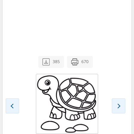
385
670