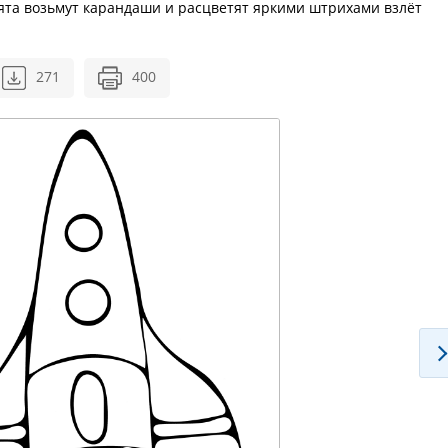
бята возьмут карандаши и расцветят яркими штрихами взлёт
271
400