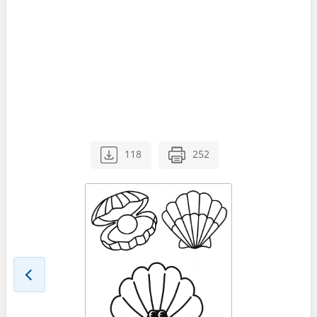
118
252