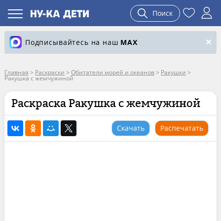
Поиск
Подписывайтесь на наш
MAX
Главная
>
Раскраски
>
Обитатели морей и океанов
>
Ракушки
>
Ракушка с жемчужиной
Раскраска Ракушка с жемчужиной
Скачать
Распечатать