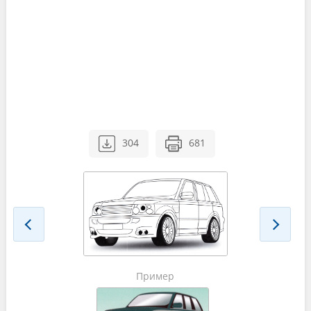
304
681
Пример