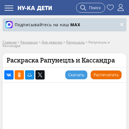
Поиск
Подписывайтесь на наш
MAX
Главная
>
Раскраски
>
Для девочек
>
Рапунцель
>
Рапунецль и
Кассандра
Раскраска Рапунецль и Кассандра
Скачать
Распечатать