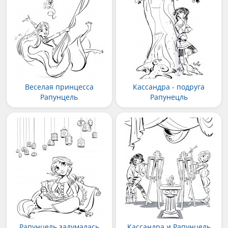
Веселая принцесса
Кассандра - подруга
Рапунцель
Рапунецль
Рапунцель задумалась
Кассандра и Рапунцель