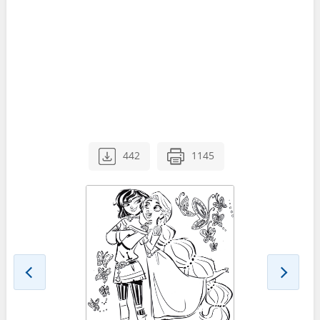
442
1145