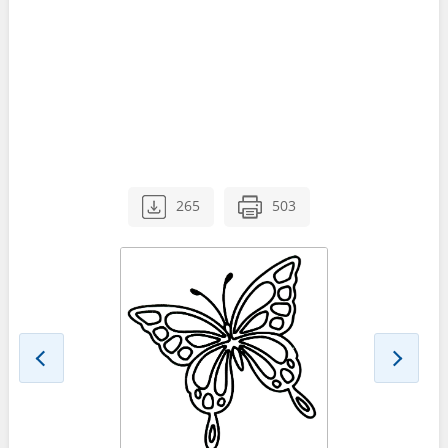
265
503