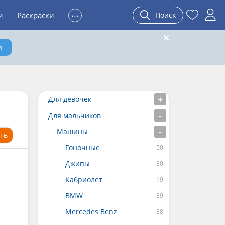
...
и
Раскраски
Поиск
и
Для девочек
Для мальчиков
Машины
ть
Гоночные
Джипы
Кабриолет
BMW
Mercedes Benz