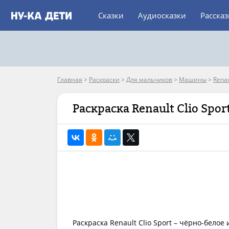
Сказки
Аудиосказки
Расска
Главная
>
Раскраски
>
Для мальчиков
>
Машины
>
Renau
Раскраска Renault Clio Spor
Раскраска Renault Clio Sport – чёрно-бел