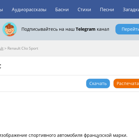
зы
Аудиорассказы
Басни
Стихи
Песни
Загадк
Подписывайтесь на наш
Telegram
канал
Перейт
lt
>
Renault Clio Sport
t
Скачать
Распечата
ое изображение спортивного автомобиля французской марки.