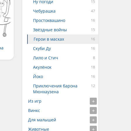
Ну погоди
Чебурашка
Простоквашино
Звёздные войны
Герои в масках
на
Скуби Ду
Лило и Стич
Акулёнок
Йоко
Приключения барона
Мюнхаузена
Из игр
Винкс
Для малышей
Животные