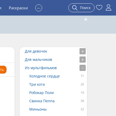
...
и
Раскраски
Поиск
Для девочек
Для мальчиков
Из мультфильмов
ть
Холодное сердце
Три кота
Робокар Поли
Свинка Пеппа
Миньоны