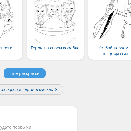
сности
Герои на своем корабле
Кэтбой верхом 
птеродактиле
Еще раскраски
 раскраски Герои в масках
Будьте первыми!