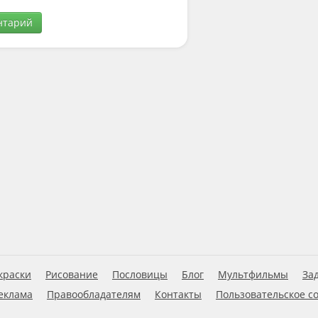
нтарий
краски
Рисование
Пословицы
Блог
Мультфильмы
За
еклама
Правообладателям
Контакты
Пользовательское с