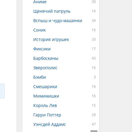
Аниме
Щенячий патруль
Вспыш и чудо-машинки
Соник
История игрушек
Фиксики
Барбоскины
Зверополис
Бэмби
Смешарики
Мимимишки
Король Лев
Гарри Поттер
Уэнсдей Аддамс