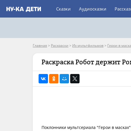
Сказки
Аудиосказки
Расска
Главная
>
Раскраски
>
Из мультфильмов
>
Герои в маск
Раскраска Робот держит Р
Поклонники мультсериала "Герои в масках"