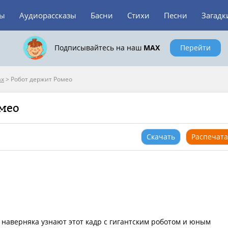
зы
Аудиорассказы
Басни
Стихи
Песни
Загадк
Подписывайтесь на наш
MAX
Перейти
ах
>
Робот держит Ромео
омео
Скачать
Распечата
 наверняка узнают этот кадр с гигантским роботом и юным