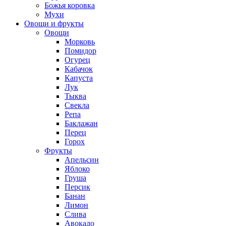
Божья коровка
Мухи
Овощи и фрукты
Овощи
Морковь
Помидор
Огурец
Кабачок
Капуста
Лук
Тыква
Свекла
Репа
Баклажан
Перец
Горох
Фрукты
Апельсин
Яблоко
Груша
Персик
Банан
Лимон
Слива
Авокадо