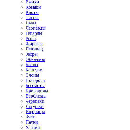
Ёжики
Хомяки
Кроты
Тигры
Львы
Леопарды
Гепарды
Рыси
Жирафы
Ленивец
Зебры
Обезьяны
Коалы
Кенгуру
Слоны
Носороги
Бегемоты
Крокодилы
Верблюды
Черепахи
Лягушки
Ящерицы
Змеи
Пауки
Улитки