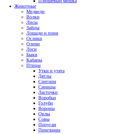
Плюшевый мишка
Животные
Медведи
Волки
Лисы
Зайцы
Лошади и пони
Ослики
Олени
Лоси
Быки
Кабаны
Птицы
Утки и утята
Дятлы
Снегири
Синицы
Ласточки
Воробьи
Голуби
Вороны
Орлы
Совы
Попугаи
Пингвины