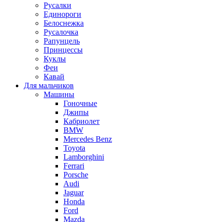
Русалки
Единороги
Белоснежка
Русалочка
Рапунцель
Принцессы
Куклы
Феи
Кавай
Для мальчиков
Машины
Гоночные
Джипы
Кабриолет
BMW
Mercedes Benz
Toyota
Lamborghini
Ferrari
Porsche
Audi
Jaguar
Honda
Ford
Mazda