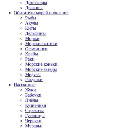
Динозавры
Драконы
Обитатели морей и океанов
Рыбы
Акулы
Киты
Дельфины
Моржи
Морские котики
Осьминоги
Крабы
Раки
Морские коньки
Морские звезды
Медузы
Ракушки
Насекомые
Жуки
Бабочки
Пчелы
Кузнечики
Стрекозы
Гусеницы
Червяки
Муравьи