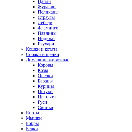
Цапли
Журавли
Пеликаны
Страусы
Лебеди
Фламинго
Павлины
Индюки
Глухари
Кошки и котята
Собаки и щенки
Домашние животные
Коровы
Козы
Овечки
Бараны
Курицы
Петухи
Цыплята
Гуси
Свиньи
Еноты
Мышки
Бобры
Белки