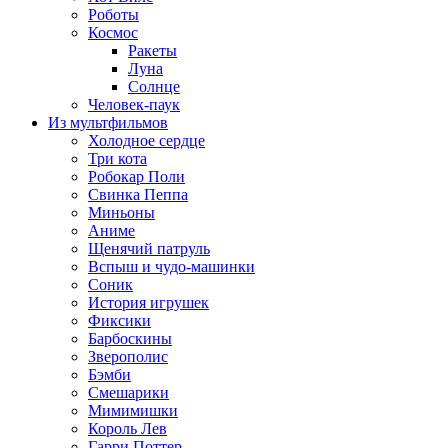
Роботы
Космос
Ракеты
Луна
Солнце
Человек-паук
Из мультфильмов
Холодное сердце
Три кота
Робокар Поли
Свинка Пеппа
Миньоны
Аниме
Щенячий патруль
Вспыш и чудо-машинки
Соник
История игрушек
Фиксики
Барбоскины
Зверополис
Бэмби
Смешарики
Мимимишки
Король Лев
Гарри Поттер