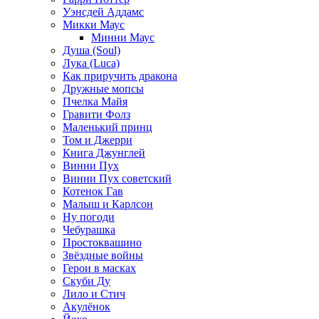
Уэнсдей Аддамс
Микки Маус
Минни Маус
Душа (Soul)
Лука (Luca)
Как приручить дракона
Дружные мопсы
Пчелка Майя
Гравити Фолз
Маленький принц
Том и Джерри
Книга Джунглей
Винни Пух
Винни Пух советский
Котенок Гав
Малыш и Карлсон
Ну погоди
Чебурашка
Простоквашино
Звёздные войны
Герои в масках
Скуби Ду
Лило и Стич
Акулёнок