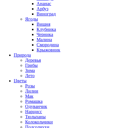
Ананас
Арбуз
Виноград
Ягоды
Вишня
Клубника
Черника
Малина
Смородина
Крыжовник
Природа
Деревья
Грибы
Зима
Лето
Цветы
Розы
Лилии
Мак
Ромашка
Одуванчик
Нарцисс
Тюльпаны
Колокольчики
Подсолнухи