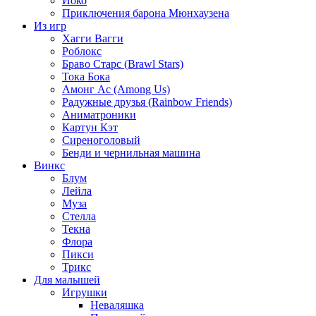
Йоко
Приключения барона Мюнхаузена
Из игр
Хагги Вагги
Роблокс
Браво Старс (Brawl Stars)
Тока Бока
Амонг Ас (Among Us)
Радужные друзья (Rainbow Friends)
Аниматроники
Картун Кэт
Сиреноголовый
Бенди и чернильная машина
Винкс
Блум
Лейла
Муза
Стелла
Текна
Флора
Пикси
Трикс
Для малышей
Игрушки
Неваляшка