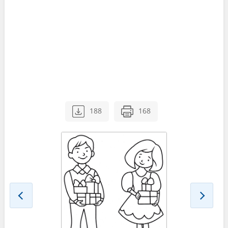
188
168