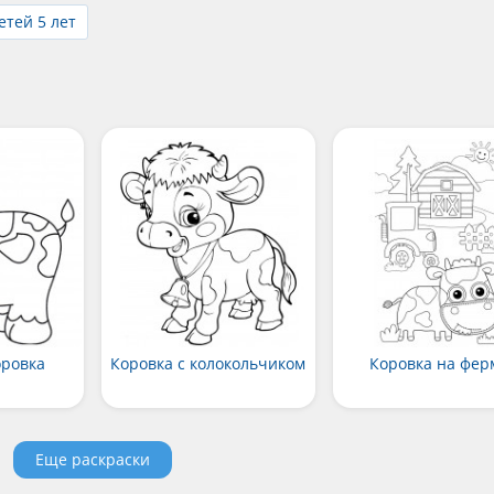
етей 5 лет
оровка
Коровка с колокольчиком
Коровка на фер
Еще раскраски