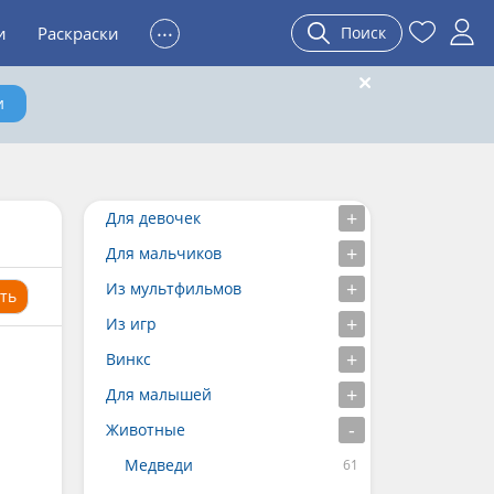
...
и
Раскраски
Поиск
и
Для девочек
Для мальчиков
Из мультфильмов
ть
Из игр
Винкс
Для малышей
Животные
Медведи