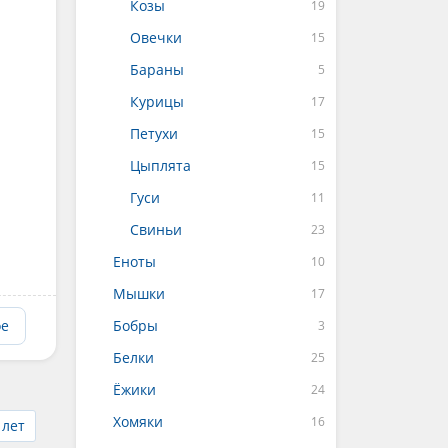
Козы
Овечки
Бараны
Курицы
Петухи
Цыплята
Гуси
Свиньи
Еноты
Мышки
ое
Бобры
Белки
Ёжики
Хомяки
 лет