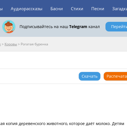
зы
Аудиорассказы
Басни
Стихи
Песни
Загадк
Подписывайтесь на наш
Telegram
канал
Перейт
е
>
Коровы
>
Рогатая буренка
Скачать
Распечата
ая копия деревенского животного, которое даёт молоко. Детям