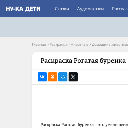
Сказки
Аудиосказки
Расска
Главная
>
Раскраски
>
Животные
>
Домашние животны
Раскраска Рогатая буренка
Раскраска Рогатая бурёнка – это уменьшенн