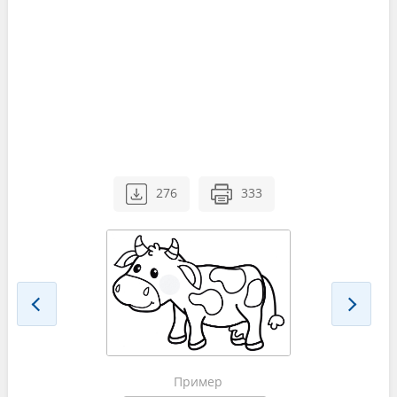
276
333
Пример