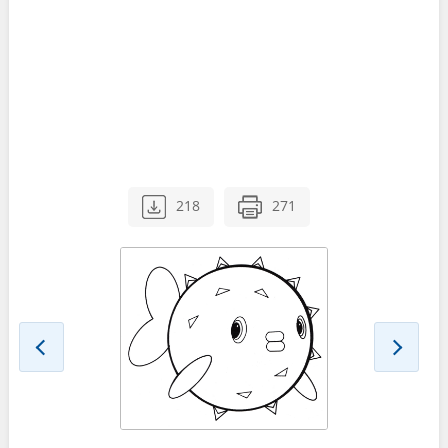
218
271