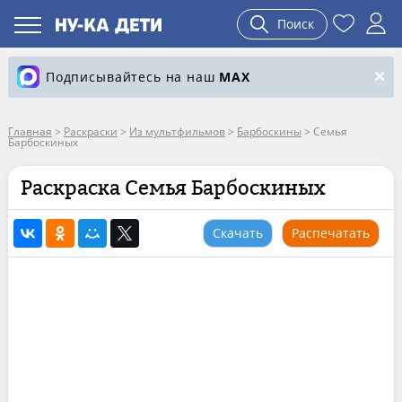
Поиск
Подписывайтесь на наш
MAX
Главная
>
Раскраски
>
Из мультфильмов
>
Барбоскины
>
Семья
Барбоскиных
Раскраска Семья Барбоскиных
Скачать
Распечатать