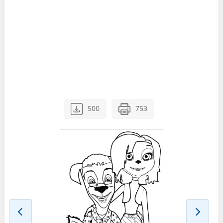
500
753