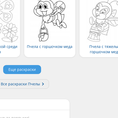
кой среди
Пчела с горшочком меда
Пчела с тяжел
в
горшочком ме
Еще раскраски
Все раскраски Пчелы
Будьте первыми!