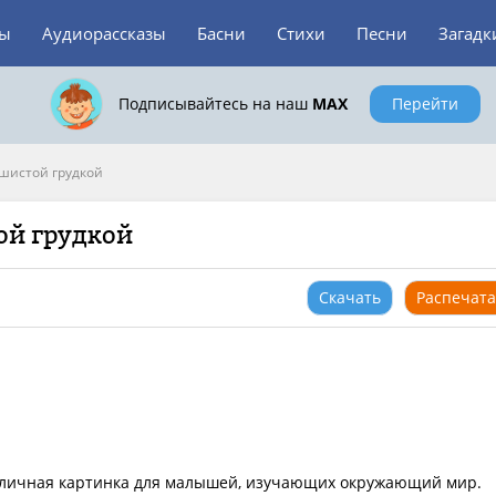
зы
Аудиорассказы
Басни
Стихи
Песни
Загадк
Подписывайтесь на наш
MAX
Перейти
шистой грудкой
ой грудкой
Скачать
Распечата
тличная картинка для малышей, изучающих окружающий мир.