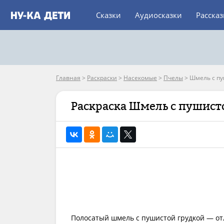
Сказки
Аудиосказки
Расска
Главная
>
Раскраски
>
Насекомые
>
Пчелы
>
Шмель с пу
Раскраска Шмель с пушист
Полосатый шмель с пушистой грудкой — о