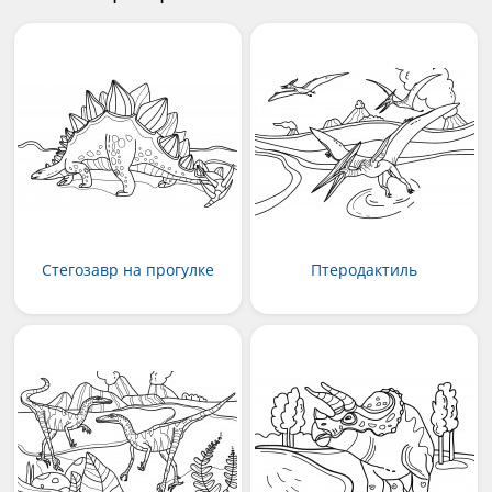
Стегозавр на прогулке
Птеродактиль