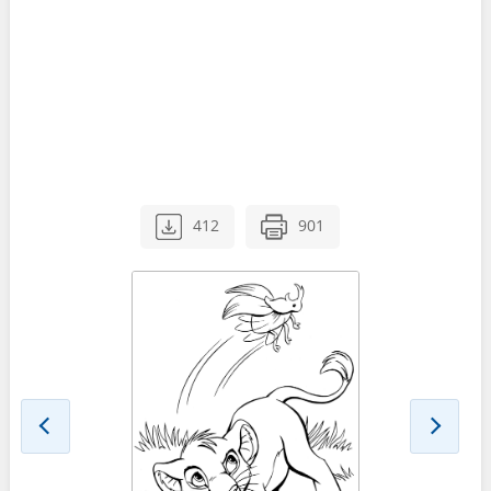
412
901