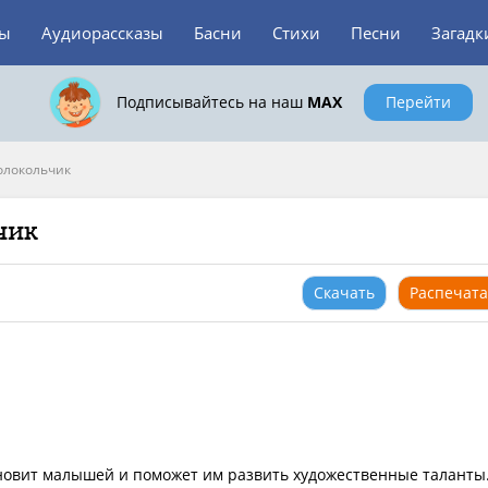
зы
Аудиорассказы
Басни
Стихи
Песни
Загадк
Подписывайтесь на наш
MAX
Перейти
олокольчик
чик
Скачать
Распечата
новит малышей и поможет им развить художественные таланты