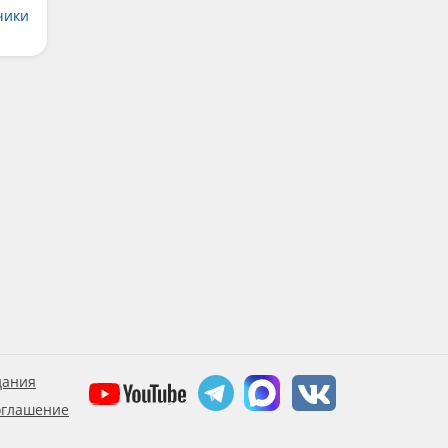
чики
дания
оглашение