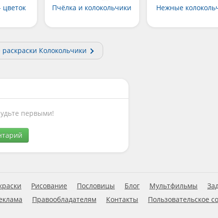
- цветок
Пчёлка и колокольчики
Нежные колоколь
е раскраски Колокольчики
Будьте первыми!
нтарий
краски
Рисование
Пословицы
Блог
Мультфильмы
За
еклама
Правообладателям
Контакты
Пользовательское с