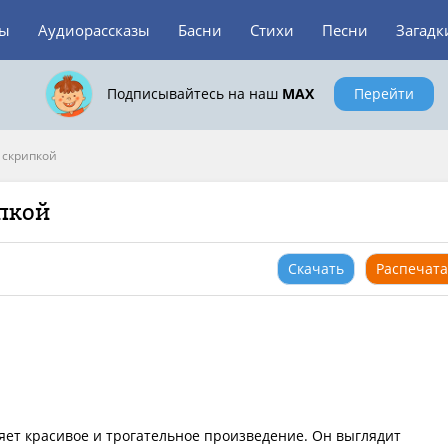
зы
Аудиорассказы
Басни
Стихи
Песни
Загадк
Подписывайтесь на наш
MAX
Перейти
 скрипкой
ипкой
Скачать
Распечата
яет красивое и трогательное произведение. Он выглядит