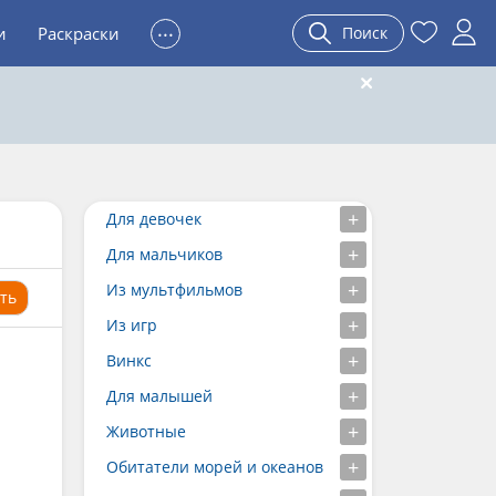
...
и
Раскраски
Поиск
Для девочек
Для мальчиков
Из мультфильмов
ть
Из игр
Винкс
Для малышей
Животные
Обитатели морей и океанов