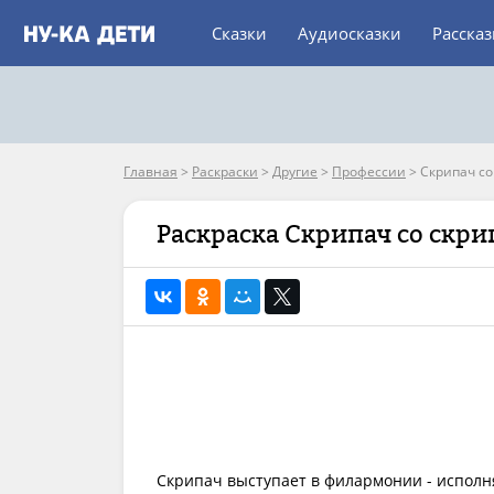
Сказки
Аудиосказки
Расска
Главная
>
Раскраски
>
Другие
>
Профессии
>
Скрипач со
Раскраска Скрипач со скр
Скрипач выступает в филармонии - исполн