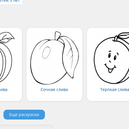
етей 5 лет
лива
Сочная слива
Терпкая слив
Еще раскраски