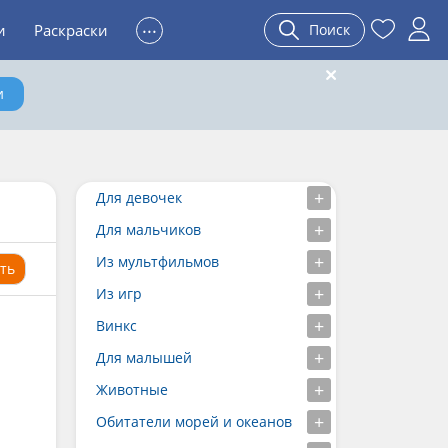
...
и
Раскраски
Поиск
и
Для девочек
Для мальчиков
Из мультфильмов
ть
Из игр
Винкс
Для малышей
Животные
Обитатели морей и океанов