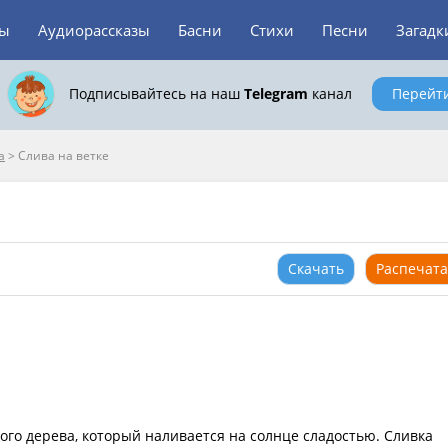
зы
Аудиорассказы
Басни
Стихи
Песни
Загадк
Подписывайтесь на наш
Telegram
канал
Перейт
а
>
Слива на ветке
Скачать
Распечата
вого дерева, который наливается на солнце сладостью. Сливка