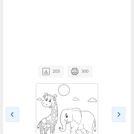
203
300