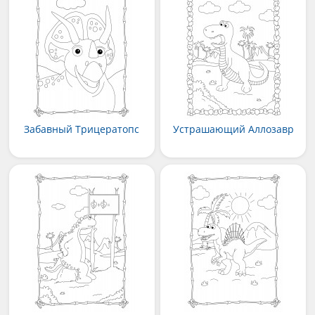
Забавный Трицератопс
Устрашающий Аллозавр