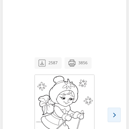
2587
3856