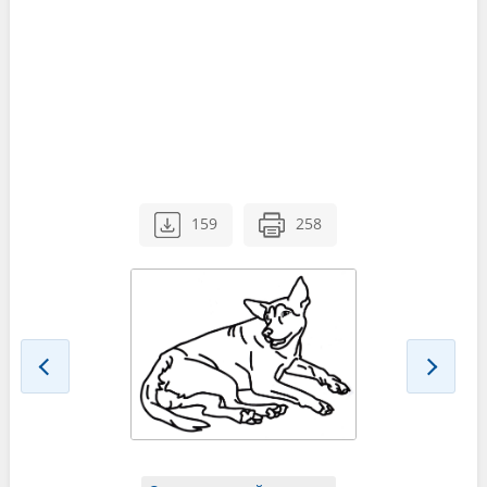
159
258