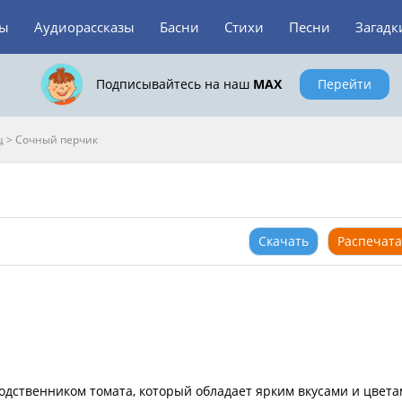
зы
Аудиорассказы
Басни
Стихи
Песни
Загадк
Подписывайтесь на наш
MAX
Перейти
ц
>
Сочный перчик
Скачать
Распечата
одственником томата, который обладает ярким вкусами и цвета