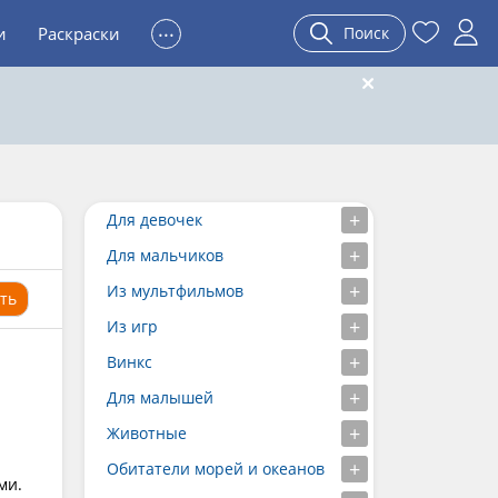
...
и
Раскраски
Поиск
Для девочек
Для мальчиков
Из мультфильмов
ть
Из игр
Винкс
Для малышей
Животные
Обитатели морей и океанов
ми.