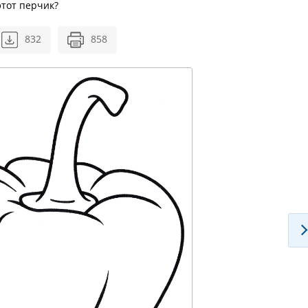
этот перчик?
832
858