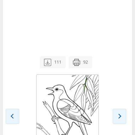
111
92