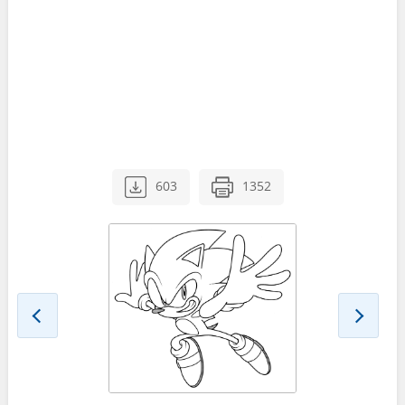
603
1352