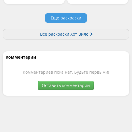
Еще раскраски
Все раскраски Хот Вилс
Комментарии
Комментариев пока нет. Будьте первыми!
Оставить комментарий