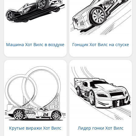
Машина Хот Вилс в воздухе
Гонщик Хот Вилс на спуске
Крутые виражи Хот Вилс
Лидер гонки Хот Вилс