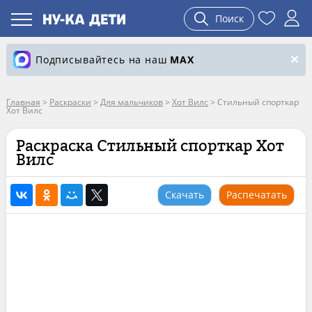
Поиск
Подписывайтесь на наш
MAX
Главная
>
Раскраски
>
Для мальчиков
>
Хот Вилс
>
Стильный спорткар
Хот Вилс
Раскраска Стильный спорткар Хот
Вилс
Скачать
Распечатать