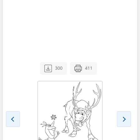
300
411