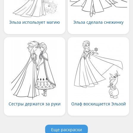
Эльза использует магию
Эльза сделала снежинку
Сестры держатся за руки
Олаф восхищается Эльзой
Еще раскраски