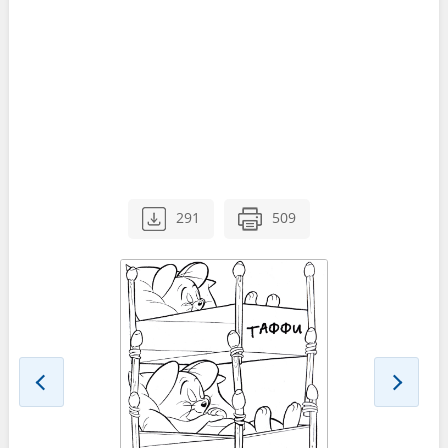
291
509