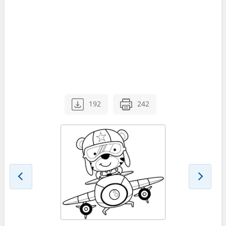
192
242