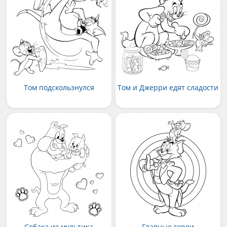
Том подскользнулся
Том и Джерри едят сладости
Собака из мультика
Главные герои