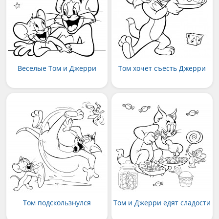
Веселые Том и Джерри
Том хочет съесть Джерри
Том подскользнулся
Том и Джерри едят сладости