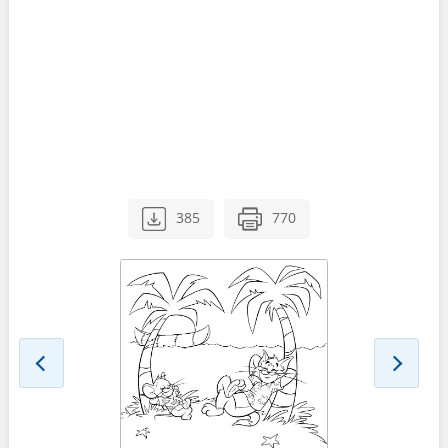
385
770