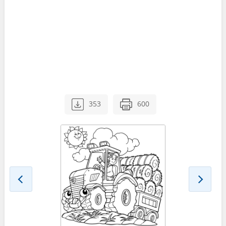
353
600