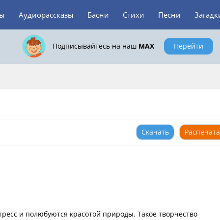
зы
Аудиорассказы
Басни
Стихи
Песни
Загадк
Подписывайтесь на наш
MAX
Перейти
Скачать
Распечата
тресс и полюбуются красотой природы. Такое творчество