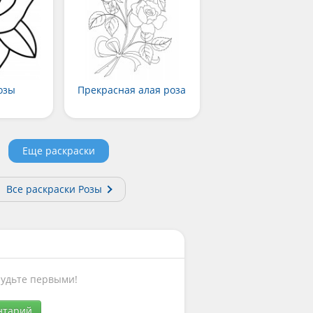
озы
Прекрасная алая роза
Еще раскраски
Все раскраски Розы
Будьте первыми!
нтарий