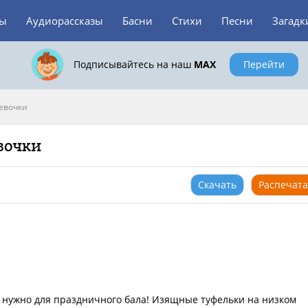
зы
Аудиорассказы
Басни
Стихи
Песни
Загадк
Подписывайтесь на наш
MAX
Перейти
девочки
вочки
Скачать
Распечата
то нужно для праздничного бала! Изящные туфельки на низком