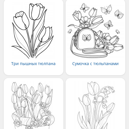
Три пышных тюлпана
Сумочка с тюльпанами