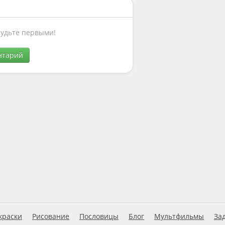
Будьте первыми!
нтарий
краски
Рисование
Пословицы
Блог
Мультфильмы
За