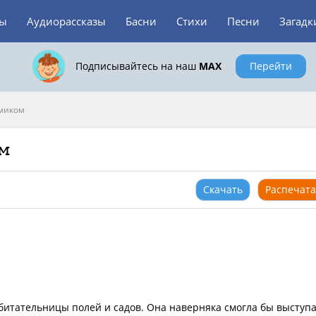
зы
Аудиорассказы
Басни
Стихи
Песни
Загадк
Подписывайтесь на наш
MAX
Перейти
омиком
ом
Скачать
Распечата
битательницы полей и садов. Она наверняка смогла бы выступ