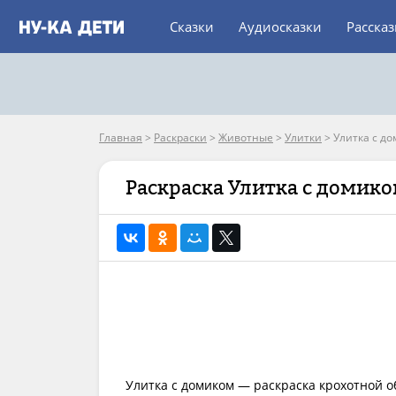
Сказки
Аудиосказки
Расска
Главная
>
Раскраски
>
Животные
>
Улитки
>
Улитка с д
Раскраска Улитка с домик
Улитка с домиком — раскраска крохотной о