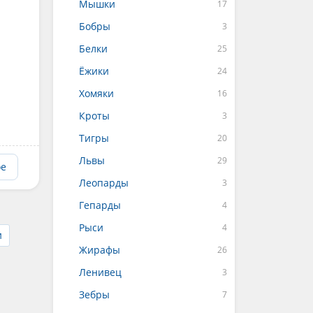
Мышки
Бобры
Белки
Ёжики
Хомяки
Кроты
Тигры
Львы
ое
Леопарды
Гепарды
Рыси
и
Жирафы
Ленивец
Зебры