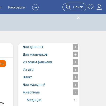
...
и
Раскраски
Поиск
Для девочек
Для мальчиков
Из мультфильмов
ть
Из игр
Винкс
Для малышей
Животные
Медведи
ать